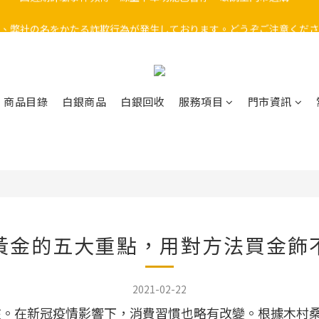
、弊社の名をかたる詐欺行為が発生しております。どうぞご注意くださ
因近期詐騙事件頻傳，線上下單功能已暫停，敬請至門市選購。
近期有不法份子假冒本公司名義行騙，請勿受騙上當。
因近期詐騙事件頻傳，線上下單功能已暫停，敬請至門市選購。
商品目錄
白銀商品
白銀回收
服務項目
門市資訊
黃金的五大重點，用對方法買金飾
2021-02-22
人在。在新冠疫情影響下，消費習慣也略有改變。根據木村