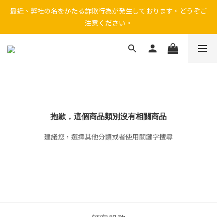
最近、弊社の名をかたる詐欺行為が発生しております。どうぞご
因近期詐騙事件頻傳，線上下單功能已暫停，敬請至門市選購。
注意ください。
近期有不法份子假冒本公司名義行騙，請勿受騙上當。
因近期詐騙事件頻傳，線上下單功能已暫停，敬請至門市選購。
抱歉，這個商品類別沒有相關商品
建議您，選擇其他分類或者使用關鍵字搜尋