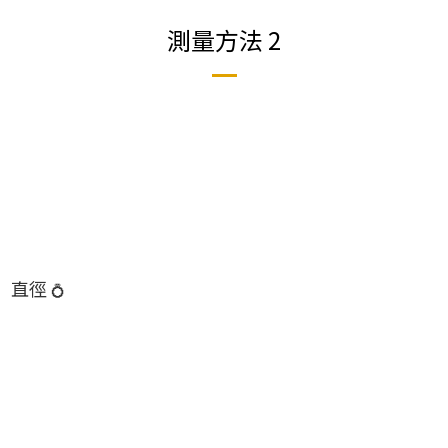
測量方法 2
”直徑
💍