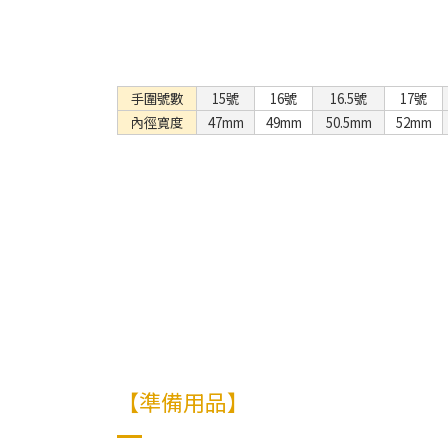
手圍號數
15號
16號
16.5號
17號
內徑寬度
47mm
49mm
50.5mm
52mm
【準備用品】