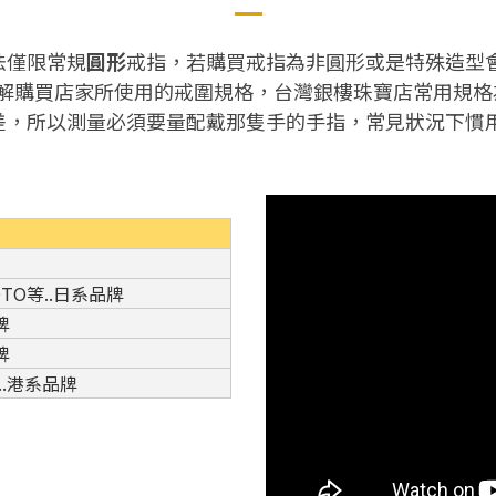
法僅限常規
圓形
戒指，若購買戒指為非圓形或是特殊造型
了解購買店家所使用的戒圍規格，台灣銀樓珠寶店常用規格
落差，所以測量必須要量配戴那隻手的手指，常見狀況下慣
MOTO等..日系品牌
牌
牌
.港系品牌