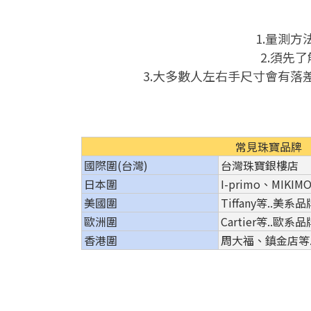
1.量測方
2.須先
3.大多數人左右手尺寸會有
常見珠寶品牌
國際圍(台灣)
台灣珠寶銀樓店
日本圍
I-primo、MIKI
美國圍
Tiffany等..美系品
歐洲圍
Cartier等..歐系品
香港圍
周大福、鎮金店等.