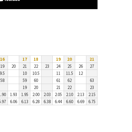
16
17
18
19
20
21
19
20
21
22
23
24
25
26
27
9.5
10
10.5
11
11.5
12
58
59
60
61
62
63
19
20
21
22
23
1.90
1.93
1.95
2.00
2.03
2.05
2.10
2.13
2.15
5.97
6.06
6.13
6.28
6.38
6.44
6.60
6.69
6.75