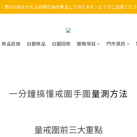
、弊社の名をかたる詐欺行為が発生しております。どうぞご注意くださ
因近期詐騙事件頻傳，線上下單功能已暫停，敬請至門市選購。
近期有不法份子假冒本公司名義行騙，請勿受騙上當。
因近期詐騙事件頻傳，線上下單功能已暫停，敬請至門市選購。
商品目錄
白銀商品
白銀回收
服務項目
門市資訊
一分鐘搞懂戒圍手圍
量測方法
量戒圍前三大重點