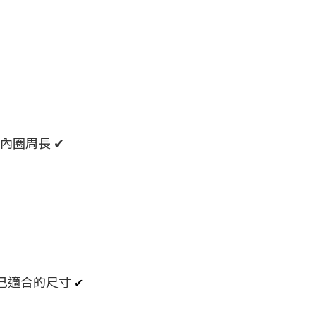
圍內圈周長
✔
己適合的尺寸
✔