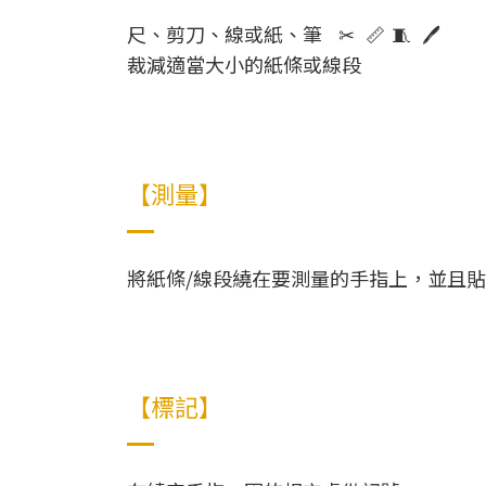
尺、剪刀、線或紙、筆
🧵 🖊
✂
📏
裁減適當大小的紙條或線段
【測量】
將紙條/線段繞在要測量的手指上，並且
【標記】