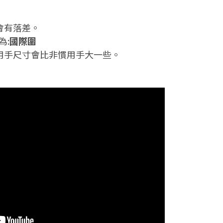
會有落差。
為:
國際圍
用手尺寸會比非慣用手大一些。