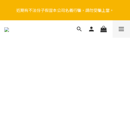
因近期詐騙事件頻傳，線上下單功能已暫停，敬請至門市選購。
近期有不法份子假冒本公司名義行騙，請勿受騙上當。
因近期詐騙事件頻傳，線上下單功能已暫停，敬請至門市選購。